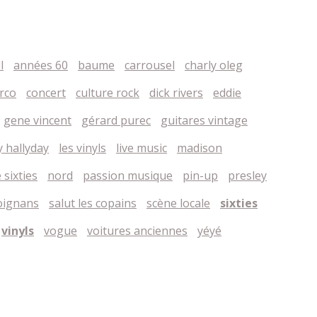
l
années 60
baume
carrousel
charly oleg
rco
concert
culture rock
dick rivers
eddie
gene vincent
gérard purec
guitares vintage
 hallyday
les vinyls
live music
madison
sixties
nord
passion musique
pin-up
presley
moignans
salut les copains
scène locale
sixties
vinyls
vogue
voitures anciennes
yéyé