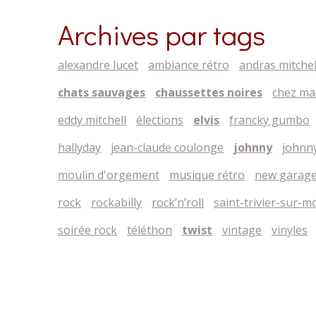
Archives par tags
alexandre lucet
ambiance rétro
andras mitchel
chats sauvages
chaussettes noires
chez ma
eddy mitchell
élections
elvis
francky gumbo
hallyday
jean-claude coulonge
johnny
johnny
moulin d'orgement
musique rétro
new garage 
rock
rockabilly
rock’n’roll
saint-trivier-sur-
soirée rock
téléthon
twist
vintage
vinyles