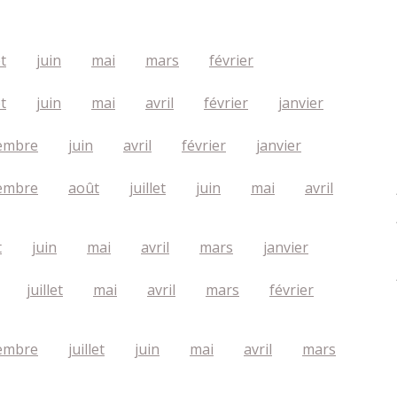
et
juin
mai
mars
février
et
juin
mai
avril
février
janvier
embre
juin
avril
février
janvier
embre
août
juillet
juin
mai
avril
t
juin
mai
avril
mars
janvier
juillet
mai
avril
mars
février
embre
juillet
juin
mai
avril
mars