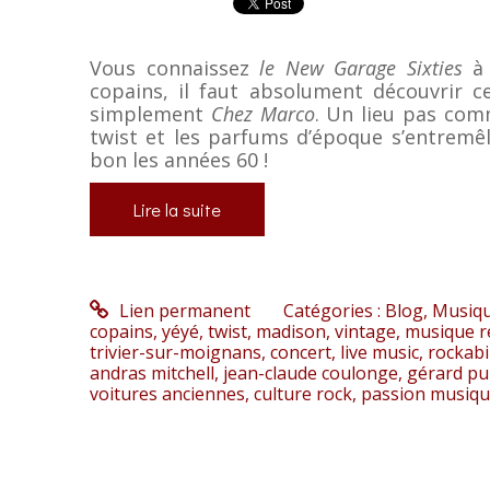
Vous connaissez
le New Garage Sixties
à 
copains, il faut absolument découvrir c
simplement
Chez Marco
. Un lieu pas comm
twist et les parfums d’époque s’entremê
bon les années 60 !
Lire la suite
Lien permanent
Catégories :
Blog
,
Musiq
copains
,
yéyé
,
twist
,
madison
,
vintage
,
musique r
trivier-sur-moignans
,
concert
,
live music
,
rockabi
andras mitchell
,
jean-claude coulonge
,
gérard pu
voitures anciennes
,
culture rock
,
passion musiq