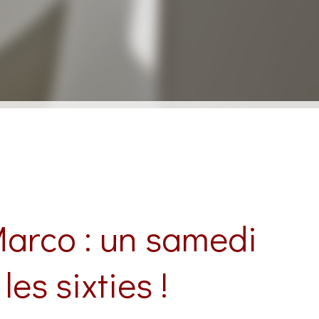
Marco : un samedi
es sixties !