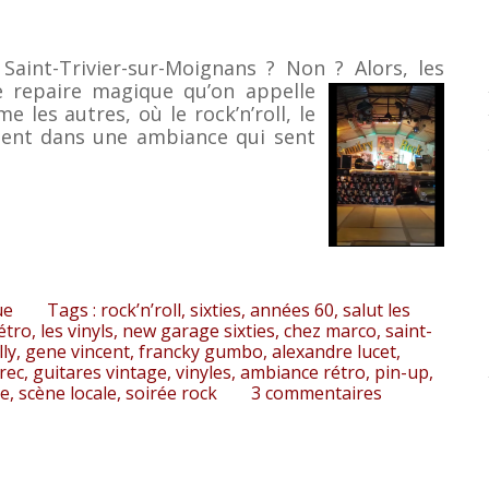
Saint-Trivier-sur-Moignans ? Non ? Alors, les
e
repaire magique qu’on appelle
e les autres, où le rock’n’roll, le
lent dans une ambiance qui sent
ue
Tags :
rock’n’roll
,
sixties
,
années 60
,
salut les
étro
,
les vinyls
,
new garage sixties
,
chez marco
,
saint-
lly
,
gene vincent
,
francky gumbo
,
alexandre lucet
,
rec
,
guitares vintage
,
vinyles
,
ambiance rétro
,
pin-up
,
ue
,
scène locale
,
soirée rock
3
commentaires