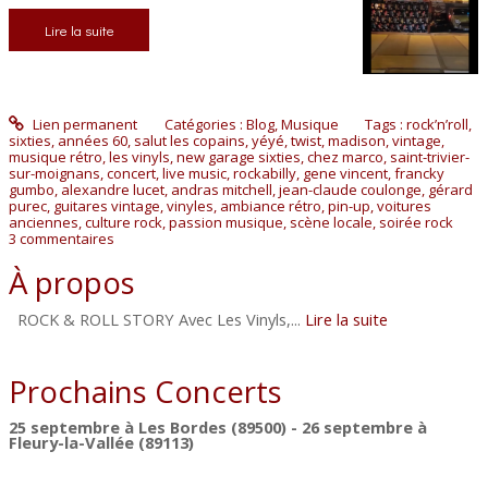
Lire la suite
Lien permanent
Catégories :
Blog
,
Musique
Tags :
rock’n’roll
,
sixties
,
années 60
,
salut les copains
,
yéyé
,
twist
,
madison
,
vintage
,
musique rétro
,
les vinyls
,
new garage sixties
,
chez marco
,
saint-trivier-
sur-moignans
,
concert
,
live music
,
rockabilly
,
gene vincent
,
francky
gumbo
,
alexandre lucet
,
andras mitchell
,
jean-claude coulonge
,
gérard
purec
,
guitares vintage
,
vinyles
,
ambiance rétro
,
pin-up
,
voitures
anciennes
,
culture rock
,
passion musique
,
scène locale
,
soirée rock
3
commentaires
À propos
ROCK & ROLL STORY Avec Les Vinyls,...
Lire la suite
Prochains Concerts
25 septembre à Les Bordes (89500) - 26 septembre à
Fleury-la-Vallée (89113)