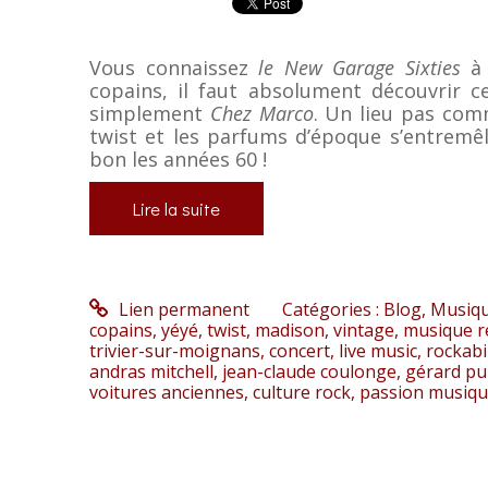
Vous connaissez
le New Garage Sixties
à 
copains, il faut absolument découvrir c
simplement
Chez Marco
. Un lieu pas comm
twist et les parfums d’époque s’entremê
bon les années 60 !
Lire la suite
Lien permanent
Catégories :
Blog
,
Musiq
copains
,
yéyé
,
twist
,
madison
,
vintage
,
musique r
trivier-sur-moignans
,
concert
,
live music
,
rockabi
andras mitchell
,
jean-claude coulonge
,
gérard pu
voitures anciennes
,
culture rock
,
passion musiq