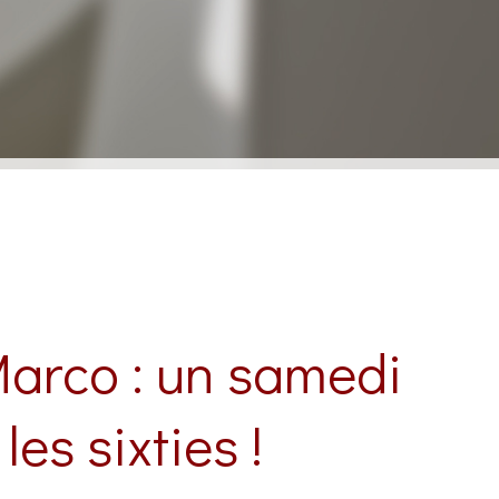
Marco : un samedi
es sixties !