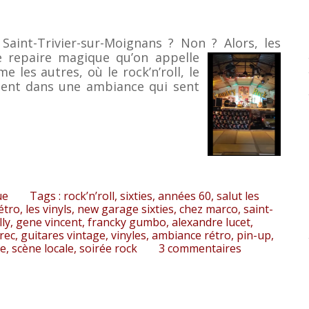
Saint-Trivier-sur-Moignans ? Non ? Alors, les
e
repaire magique qu’on appelle
e les autres, où le rock’n’roll, le
lent dans une ambiance qui sent
ue
Tags :
rock’n’roll
,
sixties
,
années 60
,
salut les
étro
,
les vinyls
,
new garage sixties
,
chez marco
,
saint-
lly
,
gene vincent
,
francky gumbo
,
alexandre lucet
,
rec
,
guitares vintage
,
vinyles
,
ambiance rétro
,
pin-up
,
ue
,
scène locale
,
soirée rock
3
commentaires