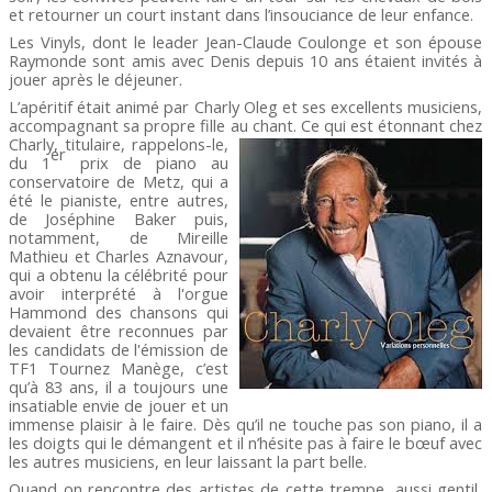
et retourner un court instant dans l’insouciance de leur enfance.
Les Vinyls, dont le leader Jean-Claude Coulonge et son épouse
Raymonde sont amis avec Denis depuis 10 ans étaient invités à
jouer après le déjeuner.
L’apéritif était animé par Charly Oleg et ses excellents musiciens,
accompagnant sa propre fille au
chant. Ce qui est étonnant chez
Charly, titulaire, rappelons-le,
er
du 1
prix de piano au
conservatoire de Metz, qui a
été le pianiste, entre autres,
de Joséphine Baker puis,
notamment, de Mireille
Mathieu et Charles Aznavour,
qui a obtenu la célébrité pour
avoir interprété à l'orgue
Hammond des chansons qui
devaient être reconnues par
les candidats de l'émission de
TF1 Tournez Manège, c’est
qu’à 83 ans, il a toujours une
insatiable envie de jouer et un
immense plaisir à le faire. Dès qu’il ne touche pas son piano, il a
les doigts qui le démangent et il n’hésite pas à faire le bœuf avec
les autres musiciens, en leur laissant la part belle.
Quand on rencontre des artistes de cette trempe, aussi gentil,