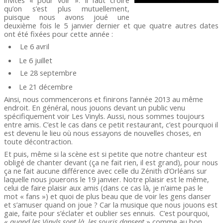
qu’on s’est plus mutuellement,
puisque nous avons joué une
deuxième fois le 5 janvier dernier et que quatre autres dates
ont été fixées pour cette année :
Le 6 avril
Le 6 juillet
Le 28 septembre
Le 21 décembre
Ainsi, nous commencerons et finirons l’année 2013 au même
endroit. En général, nous jouons devant un public venu
spécifiquement voir Les Vinyls. Aussi, nous sommes toujours
entre amis. C’est le cas dans ce petit restaurant, c’est pourquoi il
est devenu le lieu où nous essayons de nouvelles choses, en
toute décontraction.
Et puis, même si la scène est si petite que notre chanteur est
obligé de chanter devant (ça ne fait rien, il est grand), pour nous
ça ne fait aucune différence avec celle du Zénith d’Orléans sur
laquelle nous jouerons le 19 janvier. Notre plaisir est le même,
celui de faire plaisir aux amis (dans ce cas là, je n’aime pas le
mot « fans ») et quoi de plus beau que de voir les gens danser
et s’amuser quand on joue ? Car la musique que nous jouons est
gaie, faite pour s’éclater et oublier ses ennuis.
C’est pourquoi,
«
quand les Vinyls sont là, les souris dansent
» comme au bon