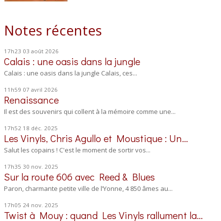
Notes récentes
17h23
03
août 2026
Calais : une oasis dans la jungle
Calais : une oasis dans la jungle Calais, ces...
11h59
07
avril 2026
Renaissance
Il est des souvenirs qui collent à la mémoire comme une...
17h52
18
déc. 2025
Les Vinyls, Chris Agullo et Moustique : Un...
Salut les copains ! C'est le moment de sortir vos...
17h35
30
nov. 2025
Sur la route 606 avec Reed & Blues
Paron, charmante petite ville de l’Yonne, 4 850 âmes au...
17h05
24
nov. 2025
Twist à Mouy : quand Les Vinyls rallument la...