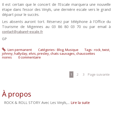
Il est certain que le concert de l’Escale marquera une nouvelle
étape dans l’essor des Vinyls, une dernière escale vers le grand
départ pour le succès.
Les absents auront tort. Réservez par téléphone
à l'Office du
Tourisme de Migennes au 03 86 80 03 70 ou par email à
contact@cabaret-escale.fr
GP
Lien permanent
Catégories :
Blog
,
Musique
Tags :
rock
,
twist
,
johnny
,
hallyday
,
elvis
,
presley
,
chats sauvages
,
chaussettes
noires
0
commentaire
1
2
3
Page suivante
À propos
ROCK & ROLL STORY Avec Les Vinyls,...
Lire la suite