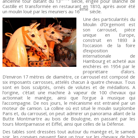
ancienne tour datant du 13
siècle, érigée pour Blanche de
Castille et transformée en restaurant en 1810, après avoir été
ème
un moulin loué par les meuniers au 16
siècle.
Une des particularités du
Moulin d’Orgemont est
son carrousel, pièce
unique en Europe,
construit en 1893 à
l’occasion de la foire
d’exposition
internationale de
Hambourg et acheté aux
enchères en 1954 par le
propriétaire d’alors.
D’environ 17 mètres de diamètre, ce carrousel est composé de
six imposants carrosses, attelés chacun à quatre chevaux. Tous
sont en bois sculptés, ornés de volutes et de médaillons. A
l’origine, c’était une machine à vapeur de 100 chevaux qui
actionnait le manège, ainsi que l’orgue à musique qui
l’accompagne. De nos jours, le mécanisme est entrainé par un
moteur de camion. La colline où est situé le moulin surplombe
Paris et, du carrousel, on peut admirer un panorama allant de la
Butte Montmartre au bois de Boulogne, en passant par les
tours Montparnasse et Eiffel, ainsi que celles de la Défense.
Des tables sont dressées tout autour du manège et, le samedi
soir, les convives peuvent faire un tour sur les chevaux de bois