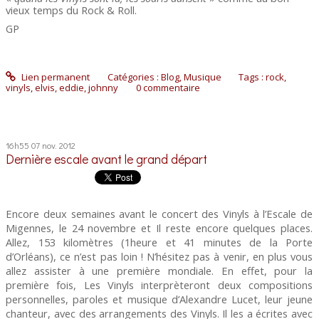
vieux temps du Rock & Roll.
GP
Lien permanent
Catégories :
Blog
,
Musique
Tags :
rock
,
vinyls
,
elvis
,
eddie
,
johnny
0
commentaire
16h55
07
nov. 2012
Dernière escale avant le grand départ
Encore deux semaines avant le concert des Vinyls à l’Escale de
Migennes, le 24 novembre et Il reste encore quelques places.
Allez, 153 kilomètres (1heure et 41 minutes de la Porte
d’Orléans), ce n’est pas loin ! N’hésitez pas à venir, en plus vous
allez assister à une première mondiale. En effet, pour la
première fois, Les Vinyls interprèteront deux compositions
personnelles, paroles et musique d’Alexandre Lucet, leur jeune
chanteur, avec des arrangements des Vinyls. Il les a écrites avec