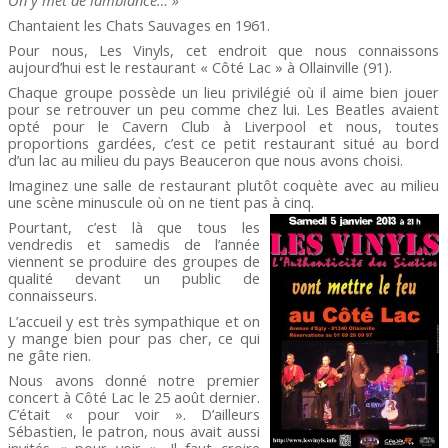
Chantaient les Chats Sauvages en 1961.
Pour nous, Les Vinyls, cet endroit que nous connaissons
aujourd’hui est le restaurant « Côté Lac » à Ollainville (91).
Chaque groupe possède un lieu privilégié où il aime bien jouer
pour se retrouver un peu comme chez lui. Les Beatles avaient
opté pour le Cavern Club à Liverpool et nous, toutes
proportions gardées, c’est ce petit restaurant situé au bord
d’un lac au milieu du pays Beauceron que nous avons choisi.
Imaginez une salle de restaurant plutôt coquète avec au milieu
une scène minuscule où on ne tient pas à cinq.
Pourtant, c’est là que tous les
vendredis et samedis de l’année
viennent se produire des groupes de
qualité devant un public de
connaisseurs.
L’accueil y est très sympathique et on
y mange bien pour pas cher, ce qui
ne gâte rien.
Nous avons donné notre premier
concert à Côté Lac le 25 août dernier.
C’était « pour voir ». D’ailleurs
Sébastien, le patron, nous avait aussi
invités « pour voir ». Il faut croire