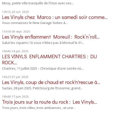
Mouy, petite ville tranquille de l’Oise avec ses...
13h16
20
oct. 2025
Les Vinyls chez Marco : un samedi soir comme...
Vous connaissez le New Garage Sixties à...
11h18
08
sept. 2025
Les Vinyls enflamment Moreuil : Rock’n’roll...
Salut les copains ! Si vous n’étiez pas à Moreuil le 31...
16h46
14
juil. 2025
LES VINYLS ENFLAMMENT CHARTRES : DU
ROCK...
Chartres, 11 juillet 2025 – Chronique d’une soirée où...
16h23
07
juil. 2025
Les Vinyls, coup de chaud et rock'n'rescue à...
Saclas, 28 juin 2025. Petit bourg de l’Essonne, grand...
18h48
17
juin 2025
Trois jours sur la route du rock : Les Vinyls...
Trois jours, trois villes, trois ambiances , et une...