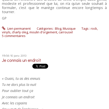
modeste et professionnel que lui, on n’a qu’un seule souhait à
formuler, c’est que le manège continue encore longtemps à
tourner.
GP
Lien permanent
Catégories :
Blog
,
Musique
Tags :
rock
,
vinyls
,
charly oleg
,
moulin d'orgement
,
carrousel
5
commentaires
11h56
10
janv. 2013
Je connais un endroit
« Ouais, tu as des ennuis
Tu ne dors plus la nuit
Pour oublier tout ça
Je connais un endroit
Avec les copains
On y met de l´ambiance… »