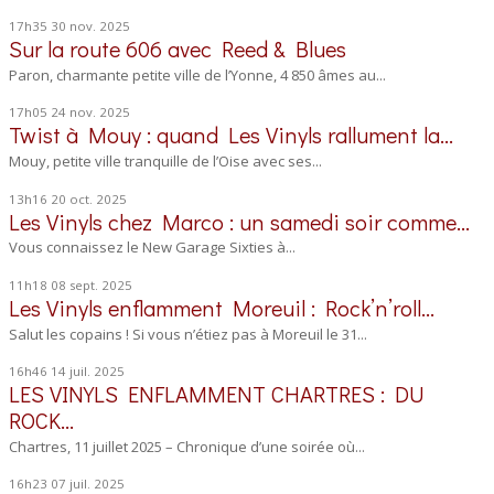
17h35
30
nov. 2025
Sur la route 606 avec Reed & Blues
Paron, charmante petite ville de l’Yonne, 4 850 âmes au...
17h05
24
nov. 2025
Twist à Mouy : quand Les Vinyls rallument la...
Mouy, petite ville tranquille de l’Oise avec ses...
13h16
20
oct. 2025
Les Vinyls chez Marco : un samedi soir comme...
Vous connaissez le New Garage Sixties à...
11h18
08
sept. 2025
Les Vinyls enflamment Moreuil : Rock’n’roll...
Salut les copains ! Si vous n’étiez pas à Moreuil le 31...
16h46
14
juil. 2025
LES VINYLS ENFLAMMENT CHARTRES : DU
ROCK...
Chartres, 11 juillet 2025 – Chronique d’une soirée où...
16h23
07
juil. 2025