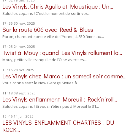
17h52
18
déc. 2025
Les Vinyls, Chris Agullo et Moustique : Un...
Salut les copains ! C'est le moment de sortir vos...
17h35
30
nov. 2025
Sur la route 606 avec Reed & Blues
Paron, charmante petite ville de l’Yonne, 4 850 âmes au...
17h05
24
nov. 2025
Twist à Mouy : quand Les Vinyls rallument la...
Mouy, petite ville tranquille de l’Oise avec ses...
13h16
20
oct. 2025
Les Vinyls chez Marco : un samedi soir comme...
Vous connaissez le New Garage Sixties à...
11h18
08
sept. 2025
Les Vinyls enflamment Moreuil : Rock’n’roll...
Salut les copains ! Si vous n’étiez pas à Moreuil le 31...
16h46
14
juil. 2025
LES VINYLS ENFLAMMENT CHARTRES : DU
ROCK...