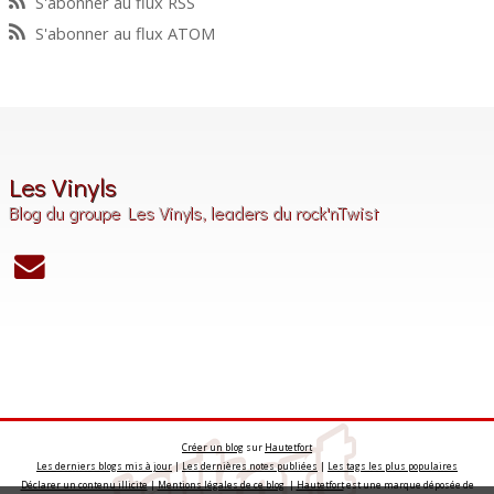
S'abonner au flux RSS
S'abonner au flux ATOM
Les Vinyls
Blog du groupe Les Vinyls, leaders du rock'nTwist
Créer un blog
sur
Hautetfort
Les derniers blogs mis à jour
|
Les dernières notes publiées
|
Les tags les plus populaires
Déclarer un contenu illicite
|
Mentions légales de ce blog
|
Hautetfort
est une marque déposée de