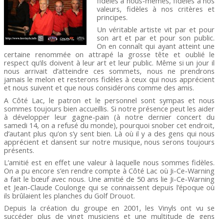
fidèles à nous-mêmes, fidèles à nos
valeurs, fidèles à nos critères et
principes.
Un véritable artiste vit par et pour
son art et par et pour son public.
On en connaît qui ayant atteint une
certaine renommée on attrapé la grosse tête et oublié le
respect qu’ils doivent à leur art et leur public. Même si un jour il
nous arrivait d’atteindre ces sommets, nous ne prendrons
jamais le melon et resterons fidèles à ceux qui nous apprécient
et nous suivent et que nous considérons comme des amis.
A Côté Lac, le patron et le personnel sont sympas et nous
sommes toujours bien accueillis. Si notre présence peut les aider
à développer leur gagne-pain (à notre dernier concert du
samedi 14, on a refusé du monde), pourquoi snober cet endroit,
d’autant plus qu’on s’y sent bien. Là où il y a des gens qui nous
apprécient et dansent sur notre musique, nous serons toujours
présents.
L’amitié est en effet une valeur à laquelle nous sommes fidèles.
On a pu encore s’en rendre compte à Côté Lac où Ji-Ce-Warning
a fait le bœuf avec nous. Une amitié de 50 ans lie Ji-Ce-Warning
et Jean-Claude Coulonge qui se connaissent depuis l’époque où
ils brûlaient les planches du Golf Drouot.
Depuis la création du groupe en 2001, les Vinyls ont vu se
succéder plus de vingt musiciens et une multitude de gens