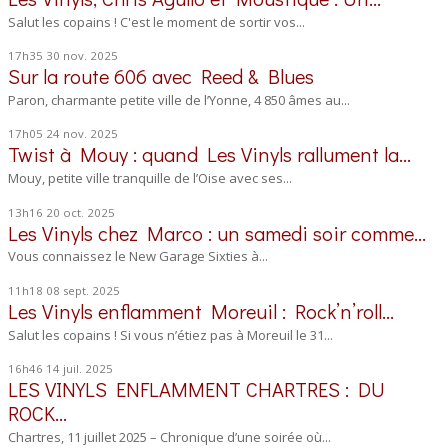
Salut les copains ! C'est le moment de sortir vos...
17h35
30
nov. 2025
Sur la route 606 avec Reed & Blues
Paron, charmante petite ville de l’Yonne, 4 850 âmes au...
17h05
24
nov. 2025
Twist à Mouy : quand Les Vinyls rallument la...
Mouy, petite ville tranquille de l’Oise avec ses...
13h16
20
oct. 2025
Les Vinyls chez Marco : un samedi soir comme...
Vous connaissez le New Garage Sixties à...
11h18
08
sept. 2025
Les Vinyls enflamment Moreuil : Rock’n’roll...
Salut les copains ! Si vous n’étiez pas à Moreuil le 31...
16h46
14
juil. 2025
LES VINYLS ENFLAMMENT CHARTRES : DU
ROCK...
Chartres, 11 juillet 2025 – Chronique d’une soirée où...