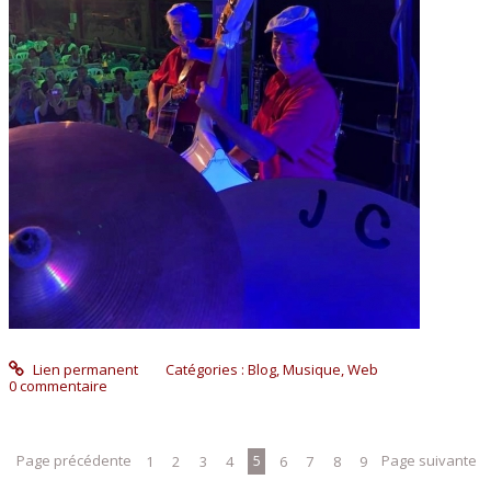
Lien permanent
Catégories :
Blog
,
Musique
,
Web
0
commentaire
Page précédente
1
2
3
4
5
6
7
8
9
Page suivante