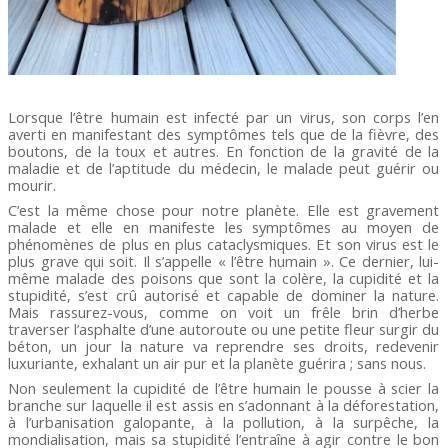
Lorsque l’être humain est infecté par un virus, son corps l’en
averti en manifestant des symptômes tels que de la fièvre, des
boutons, de la toux et autres. En fonction de la gravité de la
maladie et de l’aptitude du médecin, le malade peut guérir ou
mourir.
C’est la même chose pour notre planète. Elle est gravement
malade et elle en manifeste les symptômes au moyen de
phénomènes de plus en plus cataclysmiques. Et son virus est le
plus grave qui soit. Il s’appelle « l’être humain ». Ce dernier, lui-
même malade des poisons que sont la colère, la cupidité et la
stupidité, s’est crû autorisé et capable de dominer la nature.
Mais rassurez-vous, comme on voit un frêle brin d’herbe
traverser l’asphalte d’une autoroute ou une petite fleur surgir du
béton, un jour la nature va reprendre ses droits, redevenir
luxuriante, exhalant un air pur et la planète guérira ; sans nous.
Non seulement la cupidité de l’être humain le pousse à scier la
branche sur laquelle il est assis en s’adonnant à la déforestation,
à l’urbanisation galopante, à la pollution, à la surpêche, la
mondialisation, mais sa stupidité l’entraîne à agir contre le bon