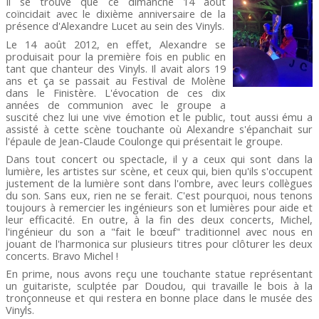
Il se trouve que ce dimanche 14 août
coïncidait avec le dixième anniversaire de la
présence d'Alexandre Lucet au sein des Vinyls.
Le 14 août 2012, en effet, Alexandre se
produisait pour la première fois en public en
tant que chanteur des Vinyls. Il avait alors 19
ans et ça se passait au Festival de Molène
dans le Finistère. L'évocation de ces dix
années de communion avec le groupe a
suscité chez lui une vive émotion et le public, tout aussi ému a
assisté à cette scène touchante où Alexandre s'épanchait sur
l'épaule de Jean-Claude Coulonge qui présentait le groupe.
Dans tout concert ou spectacle, il y a ceux qui sont dans la
lumière, les artistes sur scène, et ceux qui, bien qu'ils s'occupent
justement de la lumière sont dans l'ombre, avec leurs collègues
du son. Sans eux, rien ne se ferait. C'est pourquoi, nous tenons
toujours à remercier les ingénieurs son et lumières pour aide et
leur efficacité. En outre, à la fin des deux concerts, Michel,
l'ingénieur du son a "fait le bœuf" traditionnel avec nous en
jouant de l'harmonica sur plusieurs titres pour clôturer les deux
concerts. Bravo Michel !
En prime, nous avons reçu une touchante statue représentant
un guitariste, sculptée par Doudou, qui travaille le bois à la
tronçonneuse et qui restera en bonne place dans le musée des
Vinyls.