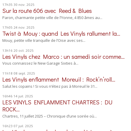
17h35
30
nov. 2025
Sur la route 606 avec Reed & Blues
Paron, charmante petite ville de l’Yonne, 4 850 âmes au...
17h05
24
nov. 2025
Twist à Mouy : quand Les Vinyls rallument la...
Mouy, petite ville tranquille de l’Oise avec ses...
13h16
20
oct. 2025
Les Vinyls chez Marco : un samedi soir comme...
Vous connaissez le New Garage Sixties à...
11h18
08
sept. 2025
Les Vinyls enflamment Moreuil : Rock’n’roll...
Salut les copains ! Si vous n’étiez pas à Moreuil le 31...
16h46
14
juil. 2025
LES VINYLS ENFLAMMENT CHARTRES : DU
ROCK...
Chartres, 11 juillet 2025 – Chronique d’une soirée où...
16h23
07
juil. 2025