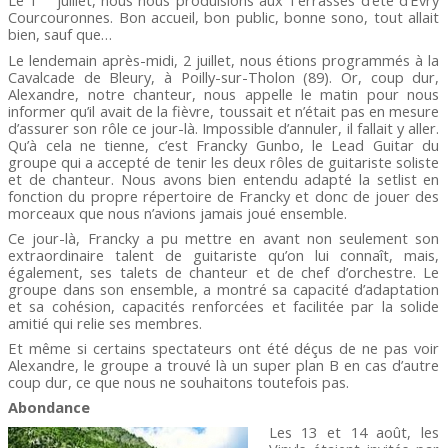
Le 1
juillet, nous nous produisions aux Terrasses d’été d’Evry
Courcouronnes. Bon accueil, bon public, bonne sono, tout allait
bien, sauf que…
Le lendemain après-midi, 2 juillet, nous étions programmés à la
Cavalcade de Bleury, à Poilly-sur-Tholon (89). Or, coup dur,
Alexandre, notre chanteur, nous appelle le matin pour nous
informer qu’il avait de la fièvre, toussait et n’était pas en mesure
d’assurer son rôle ce jour-là. Impossible d’annuler, il fallait y aller.
Qu’à cela ne tienne, c’est Francky Gunbo, le Lead Guitar du
groupe qui a accepté de tenir les deux rôles de guitariste soliste
et de chanteur. Nous avons bien entendu adapté la setlist en
fonction du propre répertoire de Francky et donc de jouer des
morceaux que nous n’avions jamais joué ensemble.
Ce jour-là, Francky a pu mettre en avant non seulement son
extraordinaire talent de guitariste qu’on lui connaît, mais,
également, ses talets de chanteur et de chef d’orchestre. Le
groupe dans son ensemble, a montré sa capacité d’adaptation
et sa cohésion, capacités renforcées et facilitée par la solide
amitié qui relie ses membres.
Et même si certains spectateurs ont été déçus de ne pas voir
Alexandre, le groupe a trouvé là un super plan B en cas d’autre
coup dur, ce que nous ne souhaitons toutefois pas.
Abondance
Les 13 et 14 août, les