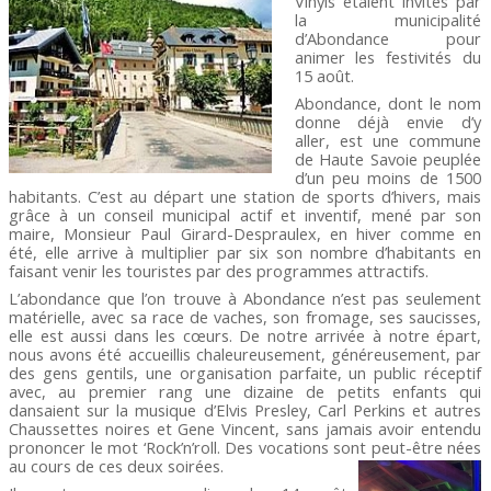
Vinyls étaient invités par
la municipalité
d’Abondance pour
animer les festivités du
15 août.
Abondance, dont le nom
donne déjà envie d’y
aller, est une commune
de Haute Savoie peuplée
d’un peu moins de 1500
habitants. C’est au départ une station de sports d’hivers, mais
grâce à un conseil municipal actif et inventif, mené par son
maire, Monsieur Paul Girard-Despraulex, en hiver comme en
été, elle arrive à multiplier par six son nombre d’habitants en
faisant venir les touristes par des programmes attractifs.
L’abondance que l’on trouve à Abondance n’est pas seulement
matérielle, avec sa race de vaches, son fromage, ses saucisses,
elle est aussi dans les cœurs. De notre arrivée à notre épart,
nous avons été accueillis chaleureusement, généreusement, par
des gens gentils, une organisation parfaite, un public réceptif
avec, au premier rang une dizaine de petits enfants qui
dansaient sur la musique d’Elvis Presley, Carl Perkins et autres
Chaussettes noires et Gene Vincent, sans jamais avoir entendu
prononcer le mot ‘Rock’n’roll. Des vocations sont peut-être nées
au cours de ces deux soirées.