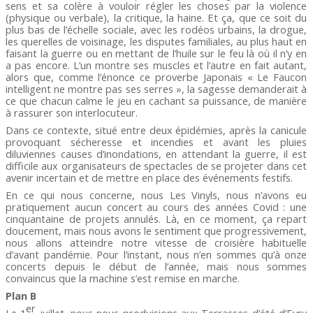
sens et sa colère à vouloir régler les choses par la violence
(physique ou verbale), la critique, la haine. Et ça, que ce soit du
plus bas de l’échelle sociale, avec les rodéos urbains, la drogue,
les querelles de voisinage, les disputes familiales, au plus haut en
faisant la guerre ou en mettant de l’huile sur le feu là où il n’y en
a pas encore. L’un montre ses muscles et l’autre en fait autant,
alors que, comme l’énonce ce proverbe Japonais « Le Faucon
intelligent ne montre pas ses serres », la sagesse demanderait à
ce que chacun calme le jeu en cachant sa puissance, de manière
à rassurer son interlocuteur.
Dans ce contexte, situé entre deux épidémies, après la canicule
provoquant sécheresse et incendies et avant les pluies
diluviennes causes d’inondations, en attendant la guerre, il est
difficile aux organisateurs de spectacles de se projeter dans cet
avenir incertain et de mettre en place des événements festifs.
En ce qui nous concerne, nous Les Vinyls, nous n’avons eu
pratiquement aucun concert au cours des années Covid : une
cinquantaine de projets annulés. Là, en ce moment, ça repart
doucement, mais nous avons le sentiment que progressivement,
nous allons atteindre notre vitesse de croisière habituelle
d’avant pandémie. Pour l’instant, nous n’en sommes qu’à onze
concerts depuis le début de l’année, mais nous sommes
convaincus que la machine s’est remise en marche.
Plan B
er