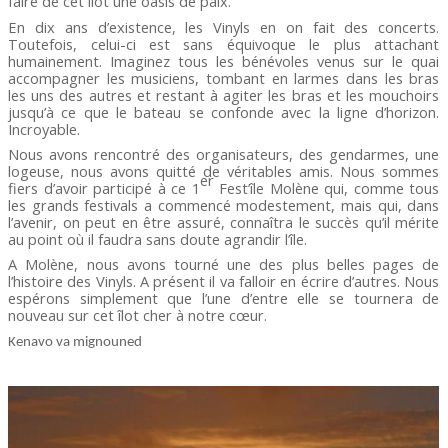
faire de cet îlot une oasis de paix.
En dix ans d’existence, les Vinyls en on fait des concerts.
Toutefois, celui-ci est sans équivoque le plus attachant
humainement. Imaginez tous les bénévoles venus sur le quai
accompagner les musiciens, tombant en larmes dans les bras
les uns des autres et restant à agiter les bras et les mouchoirs
jusqu’à ce que le bateau se confonde avec la ligne d’horizon.
Incroyable.
Nous avons rencontré des organisateurs, des gendarmes, une
logeuse, nous avons quitté de véritables amis. Nous sommes
er
fiers d’avoir participé à ce 1
Fest’île Molène qui, comme tous
les grands festivals a commencé modestement, mais qui, dans
l’avenir, on peut en être assuré, connaîtra le succès qu’il mérite
au point où il faudra sans doute agrandir l’île.
A Molène, nous avons tourné une des plus belles pages de
l’histoire des Vinyls. A présent il va falloir en écrire d’autres. Nous
espérons simplement que l’une d’entre elle se tournera de
nouveau sur cet îlot cher à notre cœur.
Kenavo va
mignouned