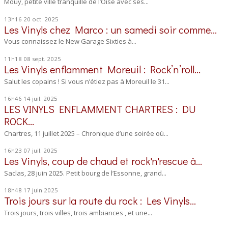
Mouy, petite ville tranquille de l’Oise avec ses...
13h16
20
oct. 2025
Les Vinyls chez Marco : un samedi soir comme...
Vous connaissez le New Garage Sixties à...
11h18
08
sept. 2025
Les Vinyls enflamment Moreuil : Rock’n’roll...
Salut les copains ! Si vous n’étiez pas à Moreuil le 31...
16h46
14
juil. 2025
LES VINYLS ENFLAMMENT CHARTRES : DU
ROCK...
Chartres, 11 juillet 2025 – Chronique d’une soirée où...
16h23
07
juil. 2025
Les Vinyls, coup de chaud et rock'n'rescue à...
Saclas, 28 juin 2025. Petit bourg de l’Essonne, grand...
18h48
17
juin 2025
Trois jours sur la route du rock : Les Vinyls...
Trois jours, trois villes, trois ambiances , et une...