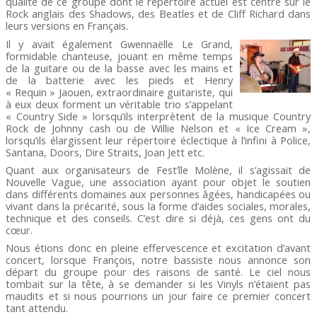
qualité de ce groupe dont le répertoire actuel est centré sur le
Rock anglais des Shadows, des Beatles et de Cliff Richard dans
leurs versions en Français.
Il y avait également Gwennaëlle Le Grand,
formidable chanteuse, jouant en même temps
de la guitare ou de la basse avec les mains et
de la batterie avec les pieds et Henry
« Requin » Jaouen, extraordinaire guitariste, qui
à eux deux forment un véritable trio s’appelant
« Country Side » lorsqu’ils interprètent de la musique Country
Rock de Johnny cash ou de Willie Nelson et « Ice Cream »,
lorsqu’ils élargissent leur répertoire éclectique à l’infini à Police,
Santana, Doors, Dire Straits, Joan Jett etc.
Quant aux organisateurs de Fest’île Molène, il s’agissait de
Nouvelle Vague, une association ayant pour objet le soutien
dans différents domaines aux personnes âgées, handicapées ou
vivant dans la précarité, sous la forme d’aides sociales, morales,
technique et des conseils. C’est dire si déjà, ces gens ont du
cœur.
Nous étions donc en pleine effervescence et excitation d’avant
concert, lorsque François, notre bassiste nous annonce son
départ du groupe pour des raisons de santé. Le ciel nous
tombait sur la tête, à se demander si les Vinyls n’étaient pas
maudits et si nous pourrions un jour faire ce premier concert
tant attendu.