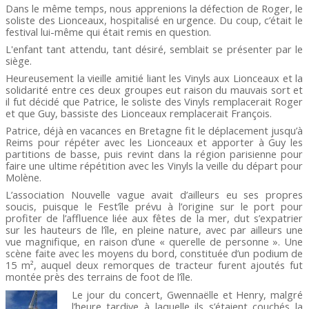
Dans le même temps, nous apprenions la défection de Roger, le
soliste des Lionceaux, hospitalisé en urgence. Du coup, c’était le
festival lui-même qui était remis en question.
L'enfant tant attendu, tant désiré, semblait se présenter par le
siège.
Heureusement la vieille amitié liant les Vinyls aux Lionceaux et la
solidarité entre ces deux groupes eut raison du mauvais sort et
il fut décidé que Patrice, le soliste des Vinyls remplacerait Roger
et que Guy, bassiste des Lionceaux remplacerait François.
Patrice, déjà en vacances en Bretagne fit le déplacement jusqu’à
Reims pour répéter avec les Lionceaux et apporter à Guy les
partitions de basse, puis revint dans la région parisienne pour
faire une ultime répétition avec les Vinyls la veille du départ pour
Molène.
L’association Nouvelle vague avait d’ailleurs eu ses propres
soucis, puisque le Fest’île prévu à l’origine sur le port pour
profiter de l’affluence liée aux fêtes de la mer, dut s’expatrier
sur les hauteurs de l’île, en pleine nature, avec par ailleurs une
vue magnifique, en raison d’une « querelle de personne ». Une
scène faite avec les moyens du bord, constituée d’un podium de
15 m², auquel deux remorques de tracteur furent ajoutés fut
montée près des terrains de foot de l’île.
Le jour du concert, Gwennaëlle et Henry, malgré
l’heure tardive à laquelle ils s’étaient couchés la