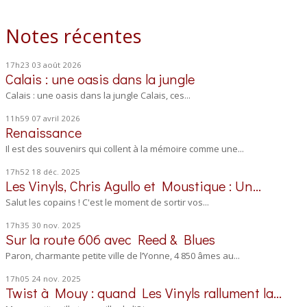
Notes récentes
17h23
03
août 2026
Calais : une oasis dans la jungle
Calais : une oasis dans la jungle Calais, ces...
11h59
07
avril 2026
Renaissance
Il est des souvenirs qui collent à la mémoire comme une...
17h52
18
déc. 2025
Les Vinyls, Chris Agullo et Moustique : Un...
Salut les copains ! C'est le moment de sortir vos...
17h35
30
nov. 2025
Sur la route 606 avec Reed & Blues
Paron, charmante petite ville de l’Yonne, 4 850 âmes au...
17h05
24
nov. 2025
Twist à Mouy : quand Les Vinyls rallument la...