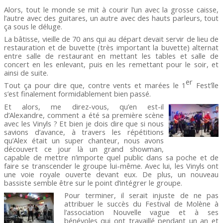
Alors, tout le monde se mit à courir l’un avec la grosse caisse,
l’autre avec des guitares, un autre avec des hauts parleurs, tout
ça sous le déluge.
La bâtisse, vieille de 70 ans qui au départ devait servir de lieu de
restauration et de buvette (très important la buvette) alternat
entre salle de restaurant en mettant les tables et salle de
concert en les enlevant, puis en les remettant pour le soir, et
ainsi de suite.
er
Tout ça pour dire que, contre vents et marées le 1
Fest’île
s’est finalement formidablement bien passé.
Et alors, me direz-vous, qu’en est-il
d’Alexandre, comment a été sa première scène
avec les Vinyls ? Et bien je dois dire que si nous
savions d’avance, à travers les répétitions
qu’Alex était un super chanteur, nous avons
découvert ce jour là un grand showman,
capable de mettre n’importe quel public dans sa poche et de
faire se transcender le groupe lui-même. Avec lui, les Vinyls ont
une voie royale ouverte devant eux. De plus, un nouveau
bassiste semble être sur le point d’intégrer le groupe.
Pour terminer, il serait injuste de ne pas
attribuer le succès du Festival de Molène à
l’association Nouvelle vague et à ses
bénévoles qui ont travaillé pendant un an et