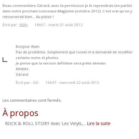
Beau commentaire Gérard, avec ta permission je le reprendrais (en partie)
dans notre prochain Lionceaux-Magazine (octobre 2012). C'est vrai qu'on y
retournerait bien... Au plaisir !
Écrit par :
Willy
18h57
-
mardi 21
août 2012
Bonjour Alain
Pas de problème. Simplement que Lionel m'a demandé de modifier
certains noms et photos.
Je pense que la version définitive sera prête demain.
Amitiés
Gérard
Écrit par :
GG
16h37
-
mercredi 22
août 2012
Les commentaires sont fermés.
À propos
ROCK & ROLL STORY Avec Les Vinyls,...
Lire la suite